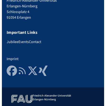
Friedrich-Alexander-Universität
Erlangen-Nürnberg
Schlossplatz 4
91054 Erlangen
Important Links
Jubilee
Events
Contact
Imprint
Facebook
RSS Feed
Twitter
Xing
Friedrich-Alexander-Universität
Erlangen-Nürnberg